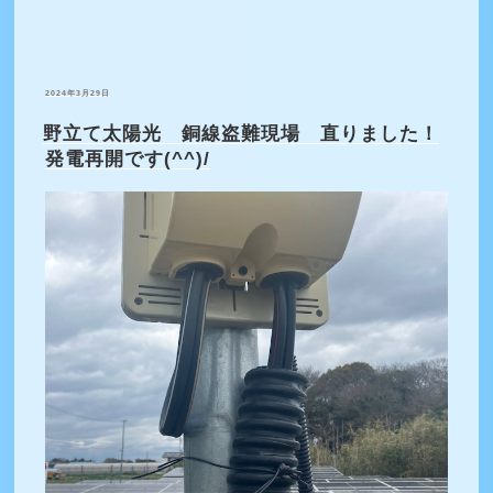
投
2024年3月29日
稿
日:
野立て太陽光 銅線盗難現場 直りました！
発電再開です(^^)/