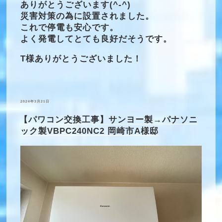
ありがとうございます(^-^)
災害対策の為に設置されました。
これで停電も安心です。
よく発電してとても良好だそうです。
T様ありがとうございました！
投
2024年3月21日
稿
日:
【パワコン交換工事】サンヨー製→パナソニ
ック製VBPC240NC2 岡崎市A様邸