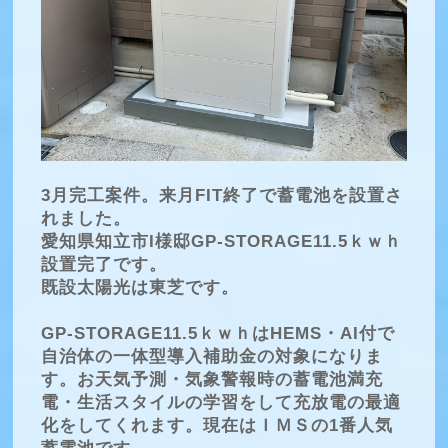
3月完工案件。来月FIT終了で蓄電池を設置さ
れました。
愛知県知立市I様邸GP-STORAGE11.5ｋｗｈ
設置完了です。
既設太陽光は東芝です。
GP-STORAGE11.5ｋｗｈはHEMS・AI付で
自治体の一体型導入補助金の対象になりま
す。お天気予測・気象警報時の蓄電池満充
電・生活スタイルの学習をして充放電の最適
化をしてくれます。現在はＩＭＳの1番人気