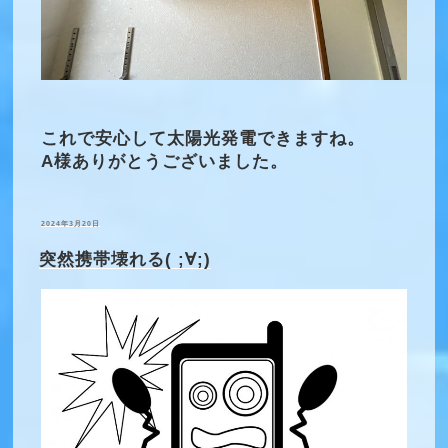
これで安心して太陽光発電できますね。
A様ありがとうございました。
投
2024年3月20日
稿
日:
突然携帯壊れる( ;∀;)