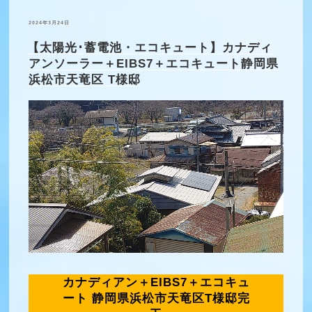
投
2024年3月24日
稿
日:
【太陽光･蓄電池・エコキュート】カナディ
アンソーラー＋EIBS7＋エコキュート静岡県
浜松市天竜区 T様邸
カナディアン＋EIBS7＋エコキュ
ート 静岡県浜松市天竜区T様邸完