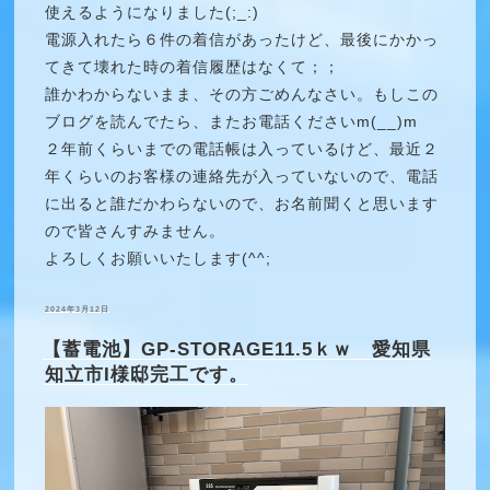
使えるようになりました(;_:)
電源入れたら６件の着信があったけど、最後にかかっ
てきて壊れた時の着信履歴はなくて；；
誰かわからないまま、その方ごめんなさい。もしこの
ブログを読んでたら、またお電話くださいm(__)m
２年前くらいまでの電話帳は入っているけど、最近２
年くらいのお客様の連絡先が入っていないので、電話
に出ると誰だかわらないので、お名前聞くと思います
ので皆さんすみません。
よろしくお願いいたします(^^;
投
2024年3月12日
稿
日:
【蓄電池】GP-STORAGE11.5ｋｗ 愛知県
知立市I様邸完工です。