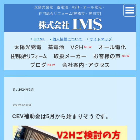
太陽光発電・蓄電池・V2H・オール電化・
コ
住宅総合リフォーム[豊橋市・豊川市]
ン
テ
ン
ツ
HOME
個人情報について
サイトマップ
へ
NEW
ス
NEW
キ
NEW
ッ
プ
月:
2024年3月
投
2024年3月30日
稿
日:
CEV補助金は5月から始まりそうです。