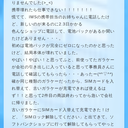
りませんでした(>_<)
携帯壊れたら仕事できない！！！！！！！
慌てて、IMSの携帯担当のお姉ちゃんに電話したけ
ど、新しいのが来るのに2.3日かかる
色んなショップに電話して、電池パックがあるか聞い
たけどありません・・・。
初めは電池パックが完全にゼロになったのかと思った
けど、結局本体が壊れていました。
やばい！やばい！と思ってふと、前使ってたガラケー
が会社の引き出しに入っていると思って事務員さんに
電話して確認してもらったら・・・あったー(*^▽^*)
確か同じ種類のガラケーだったから、SIMカードを入
れ替えて、古いガラケーが充電できれば使えるは
ず！！と思って2件目の商談終わってから急いで会社
に帰りました。
古いガラケーにSIMカード入替えて充電できた！け
ど、「SIMロック解除してください」と出てきて、ソ
フトバンクショップに行って解除してもらってやっと