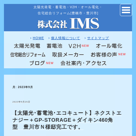
太陽光発電・蓄電池・V2H・オール電化・
コ
住宅総合リフォーム[豊橋市・豊川市]
ン
テ
ン
ツ
HOME
個人情報について
サイトマップ
へ
NEW
ス
NEW
キ
NEW
ッ
プ
月:
2023年9月
投
2023年9月25日
稿
日:
【太陽光･蓄電池･エコキュート】ネクストエ
ナジー＋GP-STORAGE＋ダイキン460角
型 豊川市Ｎ様邸完工です。