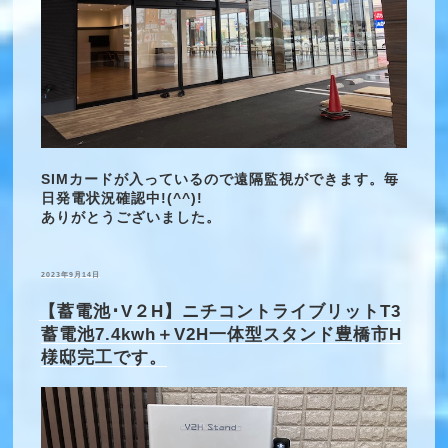
SIMカードが入っているので遠隔監視ができます。毎
日発電状況確認中!(^^)!
ありがとうございました。
投
2023年9月14日
稿
日:
【蓄電池･V２H】ニチコントライブリットT3
蓄電池7.4kwh＋V2H一体型スタンド豊橋市H
様邸完工です。