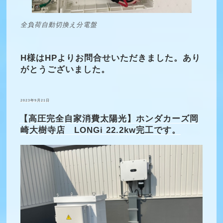
全負荷自動切換え分電盤
H様はHPよりお問合せいただきました。あり
がとうございました。
投
2023年9月21日
稿
日:
【高圧完全自家消費太陽光】ホンダカーズ岡
崎大樹寺店 LONGi 22.2kw完工です。