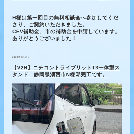
H様は第一回目の無料相談会へ参加してくだ
さり、ご契約いただきました。
CEV補助金、市の補助金を申請しています。
ありがとうございました！
投
2023年9月14日
稿
日:
【V2H】ニチコントライブリットT3一体型ス
タンド 静岡県湖西市N様邸完工です。