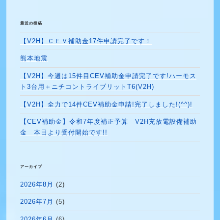
シ
稿
ョ
最近の投稿
ン
【V2H】ＣＥＶ補助金17件申請完了です！
熊本地震
【V2H】今週は15件目CEV補助金申請完了です!ハーモス
ト3台用＋ニチコントライブリットT6(V2H)
【V2H】全力で14件CEV補助金申請!完了しました!(^^)!
【CEV補助金】令和7年度補正予算 V2H充放電設備補助
金 本日より受付開始です!!
アーカイブ
2026年8月
(2)
2026年7月
(5)
2026年6月
(6)