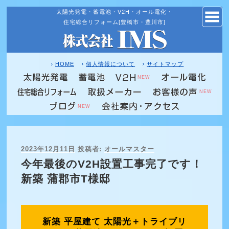
太陽光発電・蓄電池・V2H・オール電化・
コ
住宅総合リフォーム[豊橋市・豊川市]
ン
テ
ン
ツ
HOME
個人情報について
サイトマップ
へ
NEW
ス
NEW
キ
NEW
ッ
プ
投
2023年12月11日
投稿者:
オールマスター
稿
今年最後のV2H設置工事完了です！
日:
新築 蒲郡市T様邸
新築 平屋建て 太陽光＋トライブリ