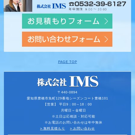
PAGE TOP
〒440-0894
愛知県豊橋市魚町129番地
シーズンコート豊橋101
【営業】 平日9：00～18：00
月曜日～金曜日
※土日は応相談・対応可能
※お電話のお問い合わせは年中無休
> 無料見積もり
> お問い合わせ