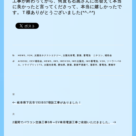
工事が終わってから、何度も石黒さんに出会えて本当
に良かったと言ってくださって、本当に嬉しかったで
す。Ｔ様ありがとうございました(*^-^*)
カ
HEMS
,
V2H
,
太陽光ネクストエナジー
,
太陽光発電
,
新築
,
蓄電池 ニチコン
,
補助金
テ
タ
AISEG2
,
CEV補助金
,
HEMS
,
IMS
,
IMSV2H
,
IMS太陽光
,
IMS蓄電池
,
V2H
,
ソーラーパネ
ゴ
グ
ル
,
トライブリットT3
,
太陽光発電
,
愛知県
,
新築
,
新築平屋建て
,
蒲郡市
,
蓄電池
,
豊橋市
リ
ー
前
過
投
稿
岐阜県下呂市でEIBS7増設工事がありました！
去
ナ
の
次
次
ビ
投
2週間でパワコン交換工事3件＋EV車用電源工事ご依頼いただきました。
の
ゲ
稿
投
ー