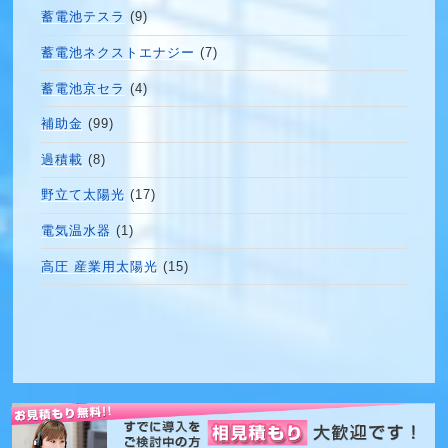
蓄電池テスラ
(9)
蓄電池ネクストエナジー
(7)
蓄電池京セラ
(4)
補助金
(99)
過積載
(8)
野立て太陽光
(17)
電気温水器
(1)
高圧 産業用太陽光
(15)