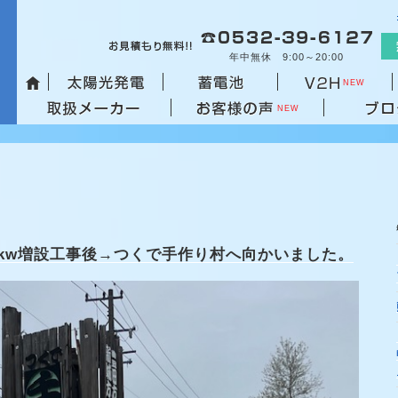
コ
ン
テ
年中無休 9:00～20:00
ン
NEW
ツ
NEW
へ
ス
キ
ッ
プ
7.4kw増設工事後→つくで手作り村へ向かいました。