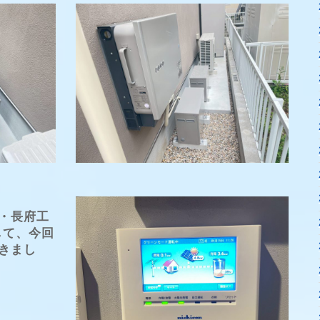
・長府工
置して、今回
きまし