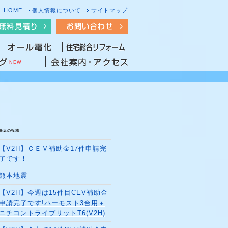
HOME
個人情報について
サイトマップ
NEW
最近の投稿
【V2H】ＣＥＶ補助金17件申請完
了です！
熊本地震
【V2H】今週は15件目CEV補助金
申請完了です!ハーモスト3台用＋
ニチコントライブリットT6(V2H)