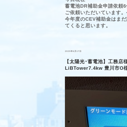
蓄電池DR補助金申請依頼6
ご依頼いただいています。今年
今年度のCEV補助金はま
てくると思います。
投
2025年6月17日
稿
日:
【太陽光･蓄電池】工務店様
LiBTower7.4kw 豊川市O