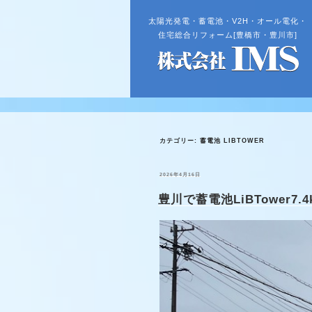
太陽光発電・蓄電池・V2H・オール電化・
住宅総合リフォーム[豊橋市・豊川市]
カテゴリー:
蓄電池 LIBTOWER
投
2026年4月16日
稿
日:
豊川で蓄電池LiBTower