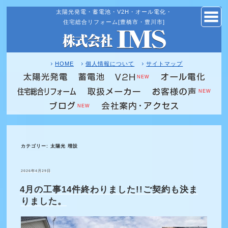
太陽光発電・蓄電池・V2H・オール電化・
コ
住宅総合リフォーム[豊橋市・豊川市]
ン
テ
ン
ツ
HOME
個人情報について
サイトマップ
へ
NEW
ス
NEW
キ
NEW
ッ
プ
カテゴリー:
太陽光 増設
投
2026年4月29日
稿
日:
4月の工事14件終わりました!!ご契約も決ま
りました。