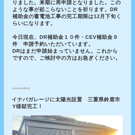
りました。来期に再申請となりました。この
ような事が起こらないことを祈ります。DR
補助金の蓄電池工事の完工期限は12月下旬く
らいになります。
今日現在、DR補助金１０件・CEV補助金９
件 申請予約いただいています。
DRはまだ申請始まっていません。これから
ですので、ご検討中の方はお急ぎください。
投
2022年10月5日
稿
日:
イナバガレージに太陽光設置 三重県鈴鹿市
Y様邸完工！