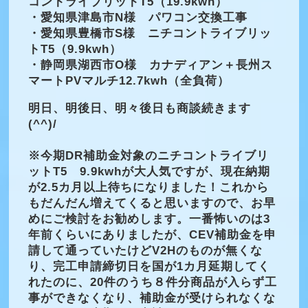
コントライブリットT5（19.9kwh）
・愛知県津島市N様 パワコン交換工事
・愛知県豊橋市S様 ニチコントライブリッ
トT5（9.9kwh）
・静岡県湖西市O様 カナディアン＋長州ス
マートPVマルチ12.7kwh（全負荷）
明日、明後日、明々後日も商談続きます
(^^)/
※今期DR補助金対象のニチコントライブリ
ットT5 9.9kwhが大人気ですが、現在納期
が2.5カ月以上待ちになりました！これから
もだんだん増えてくると思いますので、お早
めにご検討をお勧めします。一番怖いのは3
年前くらいにありましたが、CEV補助金を申
請して通っていたけどV2Hのものが無くな
り、完工申請締切日を国が1カ月延期してく
れたのに、20件のうち８件分商品が入らず工
事ができなくなり、補助金が受けられなくな