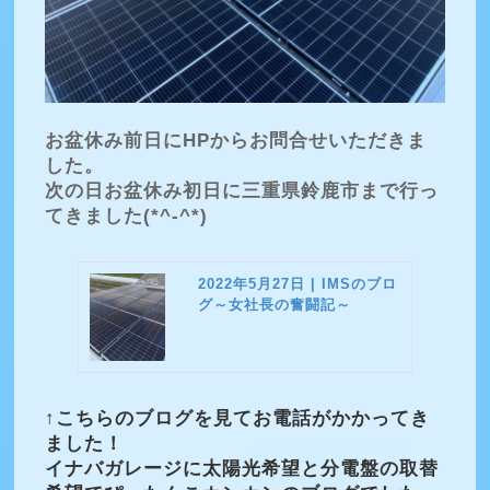
お盆休み前日にHPからお問合せいただきま
した。
次の日お盆休み初日に三重県鈴鹿市まで行っ
てきました(*^-^*)
2022年5月27日 | IMSのブロ
グ～女社長の奮闘記～
↑こちらのブログを見てお電話がかかってき
ました！
イナバガレージに太陽光希望と分電盤の取替