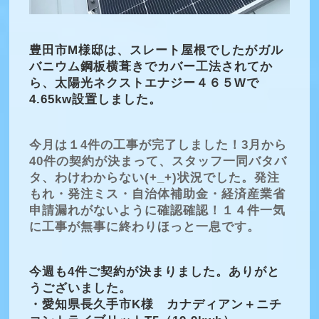
豊田市M様邸は、スレート屋根でしたがガル
バニウム鋼板横葺きでカバー工法されてか
ら、太陽光ネクストエナジー４６５Wで
4.65kw設置しました。
今月は１4件の工事が完了しました！3月から
40件の契約が決まって、スタッフ一同バタバ
タ、わけわからない(+_+)状況でした。発注
もれ・発注ミス・自治体補助金・経済産業省
申請漏れがないように確認確認！１４件一気
に工事が無事に終わりほっと一息です。
今週も4件ご契約が決まりました。ありがと
うございました。
・愛知県長久手市K様 カナディアン＋ニチ