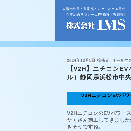
太陽光発電・蓄電池・V2H・オール電化・
住宅総合リフォーム[豊橋市・豊川市]
投
2024年12月5日
投稿者:
オールマ
稿
【V2H】ニチコンE
日:
ル）静岡県浜松市中央
V2HニチコンEVパ
V2HニチコンのEVパワ
たくさん施工してきました
きそうですね。