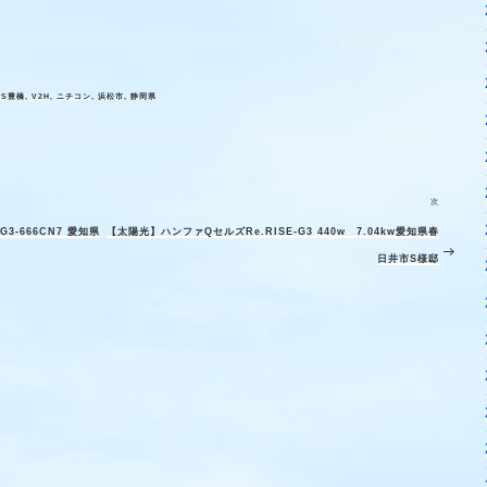
MS豊橋
,
V2H
,
ニチコン
,
浜松市
,
静岡県
次
次
-666CN7 愛知県
【太陽光】ハンファQセルズRe.RISE-G3 440w 7.04kw愛知県春
の
日井市S様邸
投
稿