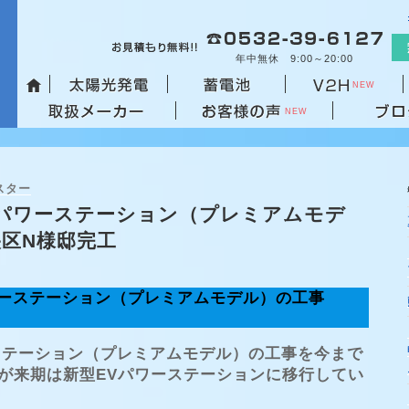
コ
ン
テ
年中無休 9:00～20:00
ン
NEW
ツ
NEW
へ
ス
キ
スター
ッ
Vパワーステーション（プレミアムモデ
プ
区N様邸完工
ワーステーション（プレミアムモデル）の工事
ーステーション（プレミアムモデル）の工事を今まで
が来期は新型EVパワーステーションに移行してい