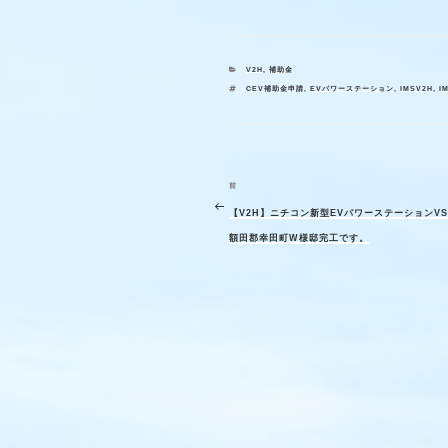
カ
V2H
,
補助金
テ
タ
CEV補助金申請
,
EVパワーステーション
,
IMSV2H
,
I
ゴ
グ
リ
ー
前
過
投
稿
【V2H】ニチコン新型EVパワーステーションVSG3
去
ナ
額田郡幸田町W様邸完工です。
の
ビ
投
ゲ
稿
ー
シ
ョ
ン