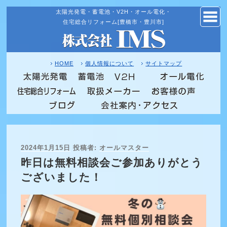
太陽光発電・蓄電池・V2H・オール電化・
コ
住宅総合リフォーム[豊橋市・豊川市]
ン
テ
ン
ツ
HOME
個人情報について
サイトマップ
へ
NEW
ス
NEW
キ
NEW
ッ
プ
投
2024年1月15日
投稿者:
オールマスター
稿
昨日は無料相談会ご参加ありがとう
日:
ございました！