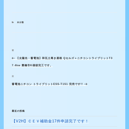
カ
未分類
テ
ゴ
リ
ー
前
過
投
稿
【太陽光・蓄電池】和瓦土葺き屋根 Qセルズ＋ニチコントライブリットT3
去
ナ
7.4kw 豊橋市K様邸完工です。
の
ビ
投
次
次
ゲ
稿
蓄電池ニチコン トライブリットESS-T1S1 完売です!!
の
ー
シ
投
ョ
稿
ン
最近の投稿
【V2H】ＣＥＶ補助金17件申請完了です！