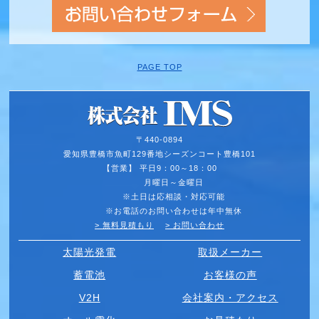
PAGE TOP
〒440-0894
愛知県豊橋市魚町129番地
シーズンコート豊橋101
【営業】 平日9：00～18：00
月曜日～金曜日
※土日は応相談・対応可能
※お電話のお問い合わせは年中無休
> 無料見積もり
> お問い合わせ
太陽光発電
取扱メーカー
蓄電池
お客様の声
V2H
会社案内・アクセス