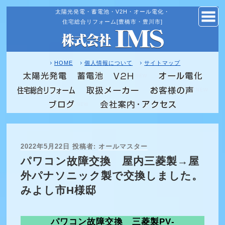
太陽光発電・蓄電池・V2H・オール電化・
コ
住宅総合リフォーム[豊橋市・豊川市]
ン
テ
ン
ツ
HOME
個人情報について
サイトマップ
へ
NEW
ス
NEW
キ
NEW
ッ
プ
投
2022年5月22日
投稿者:
オールマスター
稿
パワコン故障交換 屋内三菱製→屋
日:
外パナソニック製で交換しました。
みよし市H様邸
パワコン故障交換 三菱製PV‐