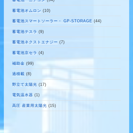
蓄電池 ニチコン
(34)
蓄電池オムロン
(10)
蓄電池スマートソーラー・ GP-STORAGE
(44)
蓄電池テスラ
(9)
蓄電池ネクストエナジー
(7)
蓄電池京セラ
(4)
補助金
(99)
過積載
(8)
野立て太陽光
(17)
電気温水器
(1)
高圧 産業用太陽光
(15)