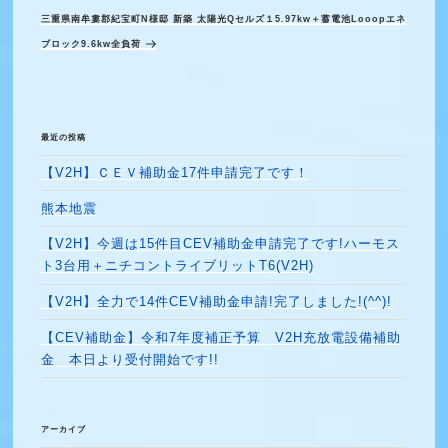
ビ
投
三重県南牟婁郡紀宝町N様邸 新築 太陽光Qセルズ１5.97kw＋蓄電池Looopエネ
の
ゲ
稿
ブロック9.6kw全負荷
投
ー
シ
稿
ョ
ン
最近の投稿
【V2H】ＣＥＶ補助金17件申請完了です！
熊本地震
【V2H】今週は15件目CEV補助金申請完了です!ハーモス
ト3台用＋ニチコントライブリットT6(V2H)
【V2H】全力で14件CEV補助金申請!完了しました!(^^)!
【CEV補助金】令和7年度補正予算 V2H充放電設備補助
金 本日より受付開始です!!
アーカイブ