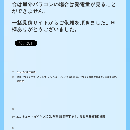
合は屋外パワコンの場合は発電量が見ること
ができません。
一括見積サイトからご依頼を頂きました。H
様ありがとうございました。
カ
パワコン故障交換
テ
タ
IMSパワコン交換
,
みよし市
,
パナソニック
,
パワコン故障
,
パワコン故障交換工事
,
三菱太陽光
,
ゴ
グ
愛知県
リ
ー
前
過
投
稿
エコキュートダイキン370L角型 設置完了です。愛知県豊橋市K様邸
去
ナ
の
次
次