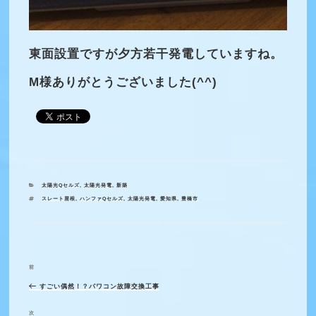
東面設置ですが夕方若干発電していますね。
M様ありがとうございました(^^)
カ
太陽光Qセルズ
,
太陽光発電
,
新築
テ
タ
スレート屋根
,
ハンファQセルズ
,
太陽光発電
,
愛知県
,
豊橋市
ゴ
グ
リ
ー
前
過
投
稿
すごい偶然！？パワコン故障交換工事
去
ナ
の
次