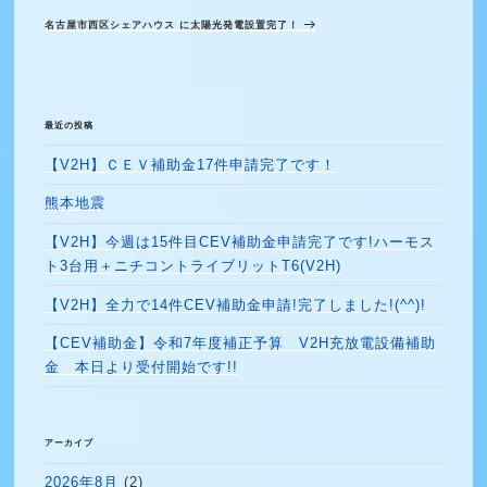
次
ビ
投
名古屋市西区シェアハウス に太陽光発電設置完了！
の
ゲ
稿
投
ー
シ
稿
ョ
最近の投稿
ン
【V2H】ＣＥＶ補助金17件申請完了です！
熊本地震
【V2H】今週は15件目CEV補助金申請完了です!ハーモス
ト3台用＋ニチコントライブリットT6(V2H)
【V2H】全力で14件CEV補助金申請!完了しました!(^^)!
【CEV補助金】令和7年度補正予算 V2H充放電設備補助
金 本日より受付開始です!!
アーカイブ
2026年8月
(2)