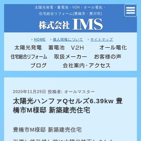
太陽光発電・蓄電池・V2H・オール電化・
コ
住宅総合リフォーム[豊橋市・豊川市]
ン
テ
ン
ツ
HOME
個人情報について
サイトマップ
へ
NEW
ス
NEW
キ
NEW
ッ
プ
投
2020年11月29日
投稿者:
オールマスター
稿
太陽光ハンファQセルズ6.39kw 豊
日:
橋市M様邸 新築建売住宅
豊橋市M様邸 新築建売住宅